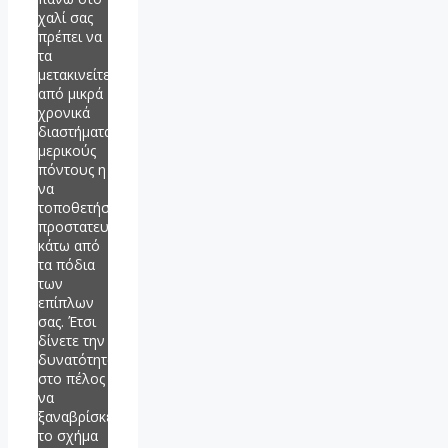
χαλί σας
πρέπει να
τα
μετακινείτε
από μικρά
χρονικά
διαστήματα
μερικούς
πόντους η
να
τοποθετήστε
προστατευτικά
κάτω από
τα πόδια
των
επίπλων
σας. Έτσι
δίνετε την
δυνατότητα
στο πέλος
να
ξαναβρίσκει
το σχήμα