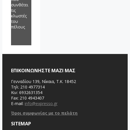
συνθέτει
τις
κλωστές
του
πέλους
ΕΠΙΚΟΙΝΩΝΗΣΤΕ ΜΑΖΙ ΜΑΣ
Γενναδίου 139, Νίκαια, Τ.Κ. 18452
Τηλ: 210 4977314
Κιν: 6932631354
Fax: 210 4943407
E-mail:
info@expresso.gr
Όροι συμφωνίας με το πελάτη
SITEMAP