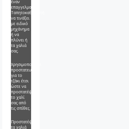
έναν
επαγγελματία
Ταπητοκαθαριστή
να τινάξει
με ειδικό
μηχάνημα
ή να
πλύνει ή
τα χαλιά
σας.
Χρησιμοποιήστε
προστατευτικό
για το
τζάκι έτσι
ώστε να
προστατέψετε
το χαλί
σας από
τις σπίθες.
Προστατέψτε
τα χαλιά