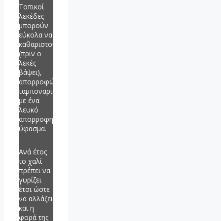
Τοπικοί
λεκέδες
μπορούν
εύκολα να
καθαριστούν
(πριν ο
λεκές
βάψει),
απορροφώντας
ταμποναριστά
με ένα
λευκό
απορροφητικό
ύφασμα.
Ανά έτος
το χαλί
πρέπει να
γυρίζει
έτσι ώστε
να αλλάζει
και η
φορά της